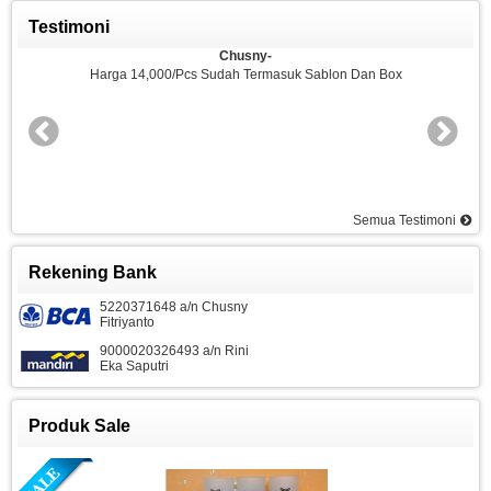
Testimoni
Sjamsul Hidayat-Gresik
Mau Pesan Mug Sablon, Dalam Warna Korea. 200 Pc Harga Berapa ?
Semua Testimoni
Rekening Bank
5220371648 a/n Chusny
Fitriyanto
9000020326493 a/n Rini
Eka Saputri
Produk Sale