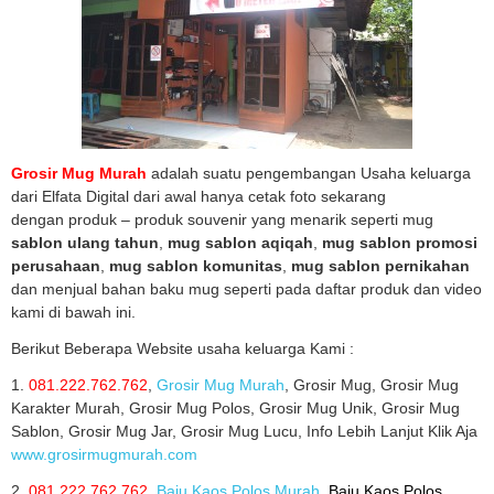
Grosir Mug Murah
adalah suatu pengembangan Usaha keluarga
dari Elfata Digital dari awal hanya cetak foto sekarang
dengan produk – produk souvenir yang menarik seperti mug
sablon ulang tahun
,
mug sablon aqiqah
,
mug sablon promosi
perusahaan
,
mug sablon komunitas
,
mug sablon pernikahan
dan menjual bahan baku mug seperti pada daftar produk dan video
kami di bawah ini.
Berikut Beberapa Website usaha keluarga Kami :
1.
081.222.762.762
,
Grosir Mug Murah
, Grosir Mug, Grosir Mug
Karakter Murah, Grosir Mug Polos, Grosir Mug Unik, Grosir Mug
Sablon, Grosir Mug Jar, Grosir Mug Lucu, Info Lebih Lanjut Klik Aja
www.grosirmugmurah.com
2.
081.222.762.762
,
Baju Kaos Polos Murah
, Baju Kaos Polos