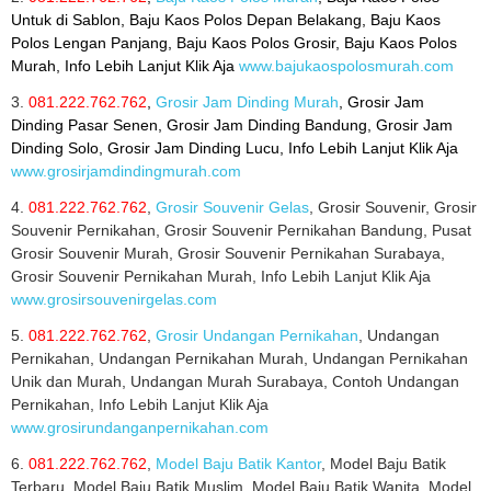
Untuk di Sablon, Baju Kaos Polos Depan Belakang, Baju Kaos
Polos Lengan Panjang, Baju Kaos Polos Grosir, Baju Kaos Polos
Murah, Info Lebih Lanjut Klik Aja
www.bajukaospolosmurah.com
3.
081.222.762.762
,
Grosir Jam Dinding Murah
, Grosir Jam
Dinding Pasar Senen, Grosir Jam Dinding Bandung, Grosir Jam
Dinding Solo, Grosir Jam Dinding Lucu, Info Lebih Lanjut Klik Aja
www.grosirjamdindingmurah.com
4.
081.222.762.762
,
Grosir Souvenir Gelas
, Grosir Souvenir, Grosir
Souvenir Pernikahan, Grosir Souvenir Pernikahan Bandung, Pusat
Grosir Souvenir Murah, Grosir Souvenir Pernikahan Surabaya,
Grosir Souvenir Pernikahan Murah, Info Lebih Lanjut Klik Aja
www.grosirsouvenirgelas.com
5.
081.222.762.762
,
Grosir Undangan Pernikahan
, Undangan
Pernikahan, Undangan Pernikahan Murah, Undangan Pernikahan
Unik dan Murah, Undangan Murah Surabaya, Contoh Undangan
Pernikahan, Info Lebih Lanjut Klik Aja
www.grosirundanganpernikahan.com
6.
081.222.762.762
,
Model Baju Batik Kantor
, Model Baju Batik
Terbaru, Model Baju Batik Muslim, Model Baju Batik Wanita, Model