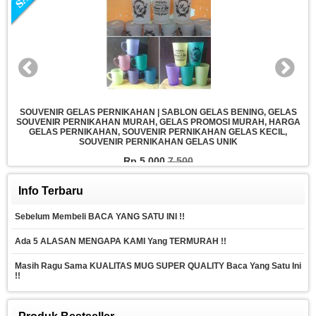
Bahan Baku Mug Murah Coating Impor SNI Merk SQ One MERCY
S
DELAPAN HATI TAMANI | MUG MURAH, BAHAN BAKU MUG MURAH,
GA
GELAS MURAH, MUG COATING MURAH, PABRIK MUG MURAH
Rp 8.000
8.500
Info Terbaru
Sebelum Membeli BACA YANG SATU INI !!
Ada 5 ALASAN MENGAPA KAMI Yang TERMURAH !!
Masih Ragu Sama KUALITAS MUG SUPER QUALITY Baca Yang Satu Ini
!!