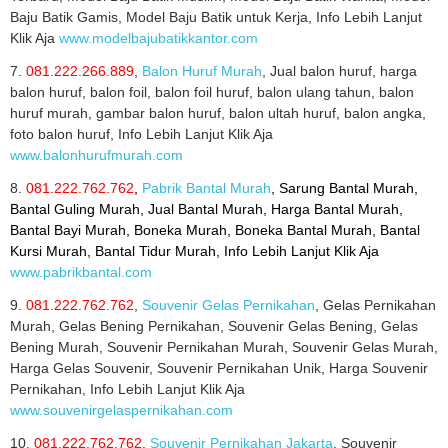
Baju Batik Gamis, Model Baju Batik untuk Kerja, Info Lebih Lanjut
Klik Aja
www.modelbajubatikkantor.com
7.
081.222.266.889
,
Balon Huruf Murah
, Jual balon huruf, harga
balon huruf, balon foil, balon foil huruf, balon ulang tahun, balon
huruf murah, gambar balon huruf, balon ultah huruf, balon angka,
foto balon huruf, Info Lebih Lanjut Klik Aja
www.balonhurufmurah.com
8.
081.222.762.762
,
Pabrik Bantal Murah
, Sarung Bantal Murah,
Bantal Guling Murah, Jual Bantal Murah, Harga Bantal Murah,
Bantal Bayi Murah, Boneka Murah, Boneka Bantal Murah, Bantal
Kursi Murah, Bantal Tidur Murah, Info Lebih Lanjut Klik Aja
www.pabrikbantal.com
9.
081.222.762.762
,
Souvenir Gelas Pernikahan
, Gelas Pernikahan
Murah, Gelas Bening Pernikahan, Souvenir Gelas Bening, Gelas
Bening Murah, Souvenir Pernikahan Murah, Souvenir Gelas Murah,
Harga Gelas Souvenir, Souvenir Pernikahan Unik, Harga Souvenir
Pernikahan, Info Lebih Lanjut Klik Aja
www.souvenirgelaspernikahan.com
10.
081.222.762.762
,
Souvenir Pernikahan Jakarta
, Souvenir