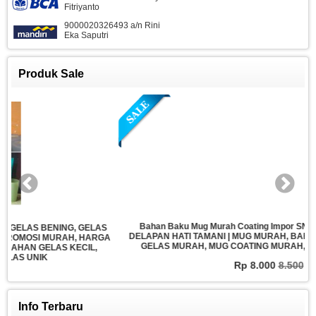
Fitriyanto
9000020326493 a/n Rini
Eka Saputri
Produk Sale
Bahan Baku Mug Murah Coating Impor SNI Merk SQ One MERCY
DELAPAN HATI TAMANI | MUG MURAH, BAHAN BAKU MUG MURAH,
GELAS MURAH, MUG COATING MURAH, PABRIK MUG MURAH
Rp 8.000
8.500
Info Terbaru